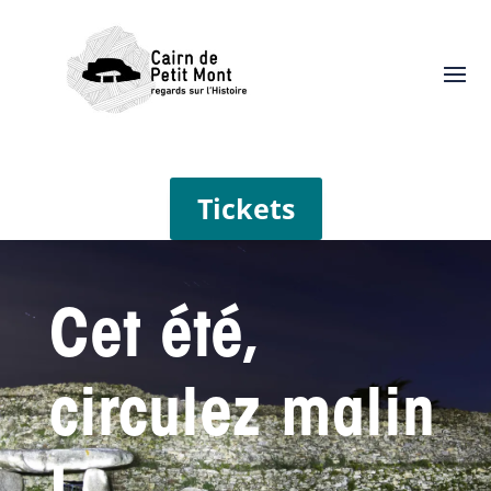
Tickets
Cet été,
circulez malin