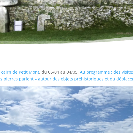
u
cairn de Petit Mont
, du 05/04 au 04/05.
Au programme : des visite
s pierres parlent » autour des objets préhistoriques et du déplacem