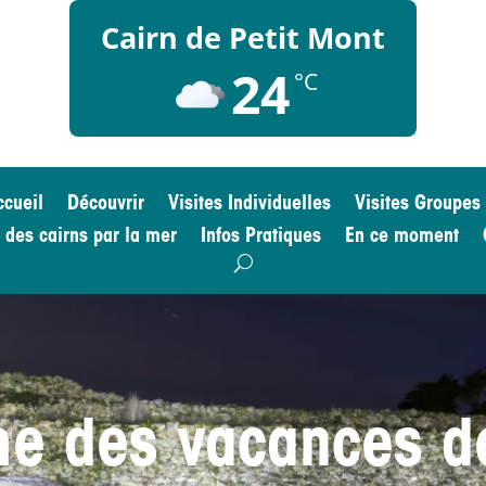
Cairn de Petit Mont
24
°C
ccueil
Découvrir
Visites Individuelles
Visites Groupes
e des cairns par la mer
Infos Pratiques
En ce moment
e des vacances d