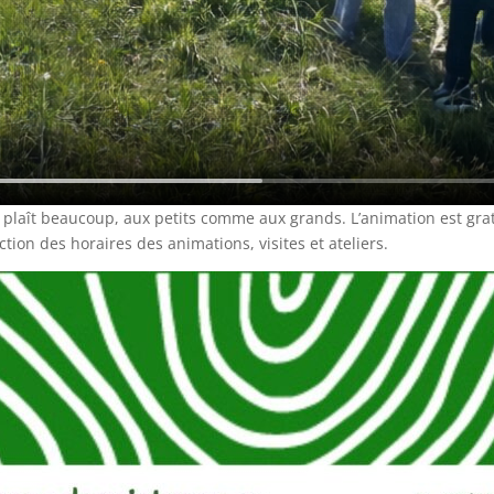
plaît beaucoup, aux petits comme aux grands. L’animation est gratu
on des horaires des animations, visites et ateliers.