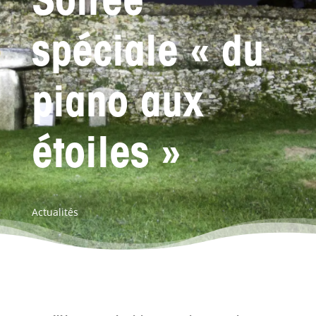
Soirée
spéciale « du
piano aux
étoiles »
Actualités