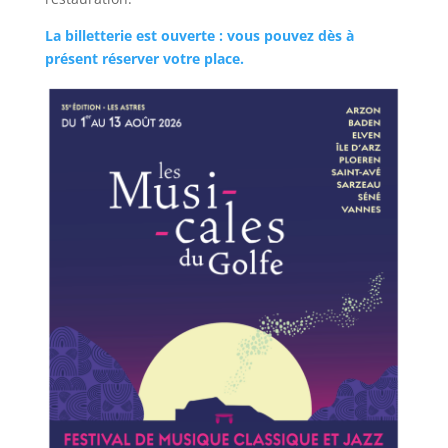
La billetterie est ouverte : vous pouvez dès à
présent réserver votre place.